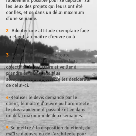
rapidement possible pour se déplacer sur
les lieux des projets qui leurs ont été
confiés, et ce dans un délai maximum
d’une semaine.
2
- Adopter une attitude exemplaire face
au client, au maître d’œuvre ou à
l’architecte.
3
- Ecouter le client avec toute
l’attention possible et pour unique
objectif de le satisfaire et veiller à
prendre en compte le plus
scrupuleusement possible les desiderata
de celui-ci.
4
-Réaliser le devis demandé par le
client, le maître d’œuvre ou l’architecte
le plus rapidement possible et ce dans
un délai maximum de deux semaines.
5
-Se mettre à la disposition du client, du
maître d’œuvre ou de l’architecte pour