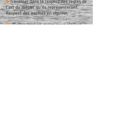
9
-Travailler dans le respect des règles de
l’art du métier qu’ils représenteront.
Respect des normes en vigueur.
10
-Mettre tout en œuvre pour réaliser
les travaux en respectant
scrupuleusement les conditions des
marchés signés. Agir pour offrir la
prestation la plus qualitative possible.
11
-Intervenir dans les meilleurs délais
en cas de SAV.