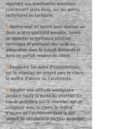
répondre aux éventuelles questions
concernant leurs devis, sur les points
techniques ou tarifaires.
6
-Mettre tout en œuvre pour réaliser un
devis le plus qualitatif possible. Suivre
ou apporter la meilleure solution
technique et pratiquer des tarifs en
adéquation avec le travail demandé et
dans un parfait respect du client.
7
-Respecter les dates d’interventions
sur le chantier, en accord avec le client,
le maître d’œuvre ou l’architecte.
8
-Adopter une attitude exemplaire
pendant toute la durée du chantier. En
cas de problème sur le chantier, agir et
composer avec le client, le maître
d’œuvre ou l’architecte dans le but
unique de satisfaire le porteur du projet.