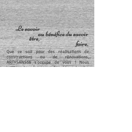
Le savoir
au bénéfice du savoir
être,
faire.
Que ce soit pour des réalisations de
constructions ou de rénovations,
ARTYSANS56 s’occupe de vous ! Nous
mettons tous les corps de métiers à votre
disposition pour un projet qui va de la
conception, à la réception de fin de
chantier.
Nos réalisations
Contact
On parle de nous ici !